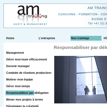
Home
L'entreprise
Nos trainings
Hô
Responsabiliser par dél
Management
Gérer mon team efficacement
Devenir manager
Conduite de réunions productives
Motiver mon équipe
Gérer mon temps
Responsabiliser par délégation
Mener mes projets à terme
Développer la créativité